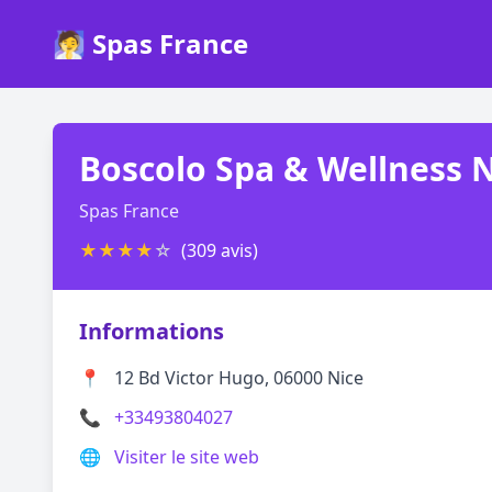
🧖 Spas France
Boscolo Spa & Wellness N
Spas France
★
★
★
★
☆
(309 avis)
Informations
📍
12 Bd Victor Hugo, 06000 Nice
📞
+33493804027
🌐
Visiter le site web