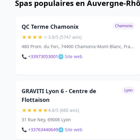
Spas populaires en Auvergne-Rh
QC Terme Chamonix
Chamonix
★
★
★
★
☆
3.8/5 (5747 avis)
480 Prom. du Fori, 74400 Chamonix-Mont-Blanc, France
📞 +33973053001
🌐 Site web
GRAVITI Lyon 6 - Centre de
Lyon
Flottaison
★
★
★
★
★
4.8/5 (680 avis)
31 Rue Ney, 69006 Lyon
📞 +33763440649
🌐 Site web