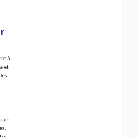
ur
ent à
a et
les
bain
es.
tres