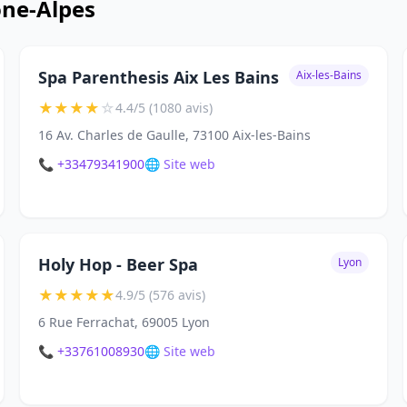
ône-Alpes
Spa Parenthesis Aix Les Bains
Aix-les-Bains
★
★
★
★
☆
4.4/5 (1080 avis)
16 Av. Charles de Gaulle, 73100 Aix-les-Bains
📞 +33479341900
🌐 Site web
Holy Hop - Beer Spa
Lyon
★
★
★
★
★
4.9/5 (576 avis)
6 Rue Ferrachat, 69005 Lyon
📞 +33761008930
🌐 Site web