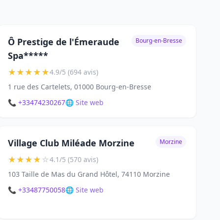
Ô Prestige de l'Émeraude
Bourg-en-Bresse
Spa*****
★
★
★
★
★
4.9/5 (694 avis)
1 rue des Cartelets, 01000 Bourg-en-Bresse
📞 +33474230267
🌐 Site web
Village Club Miléade Morzine
Morzine
★
★
★
★
☆
4.1/5 (570 avis)
103 Taille de Mas du Grand Hôtel, 74110 Morzine
📞 +33487750058
🌐 Site web