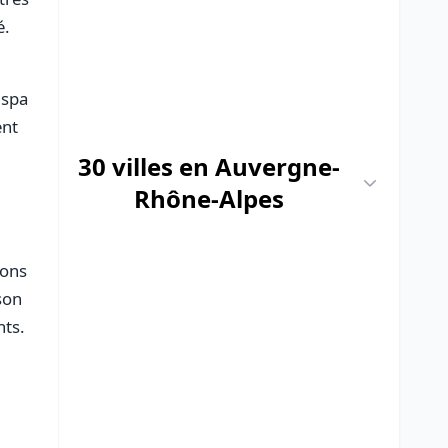
é.
 spa
ent
30 villes en Auvergne-
Rhône-Alpes
ions
son
nts.