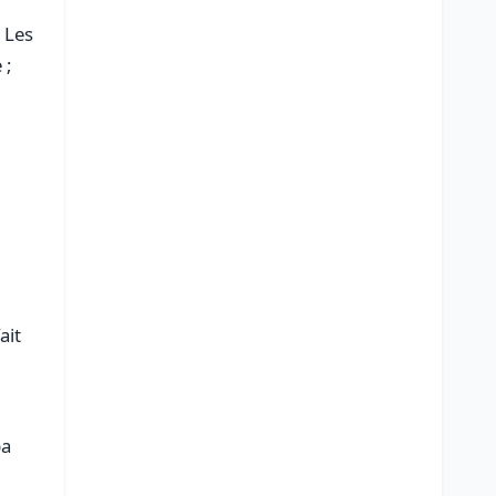
 Les
 ;
ait
pa