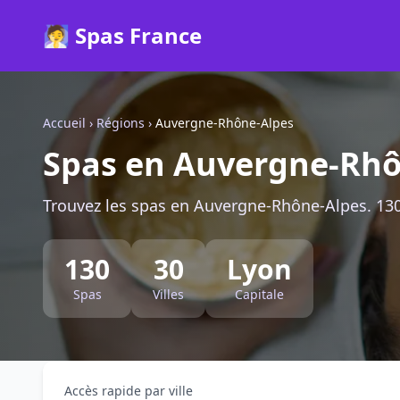
🧖 Spas France
Accueil
›
Régions
›
Auvergne-Rhône-Alpes
Spas en Auvergne-Rhô
Trouvez les spas en Auvergne-Rhône-Alpes. 130 
130
30
Lyon
Spas
Villes
Capitale
Accès rapide par ville