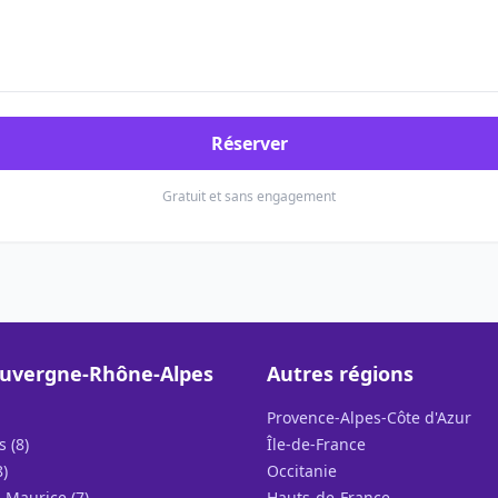
Réserver
Gratuit et sans engagement
Auvergne-Rhône-Alpes
Autres régions
Provence-Alpes-Côte d'Azur
s (8)
Île-de-France
)
Occitanie
-Maurice (7)
Hauts-de-France