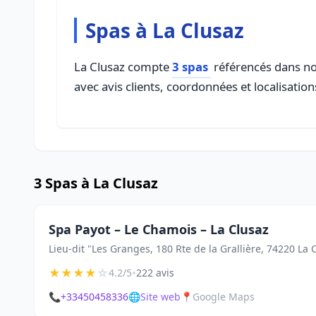
Spas à La Clusaz
La Clusaz compte
3 spas
référencés dans not
avec avis clients, coordonnées et localisation
3 Spas à La Clusaz
Spa Payot – Le Chamois – La Clusaz
Lieu-dit "Les Granges, 180 Rte de la Grallière, 74220 La 
★
★
★
★
☆
•
4.2/5
222 avis
📞
+33450458336
🌐
Site web
📍
Google Maps