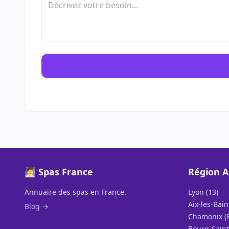
🧖 Spas France
Région 
Annuaire des spas en France.
Lyon (13)
Aix-les-Bain
Blog →
Chamonix (8
Bourg-Saint