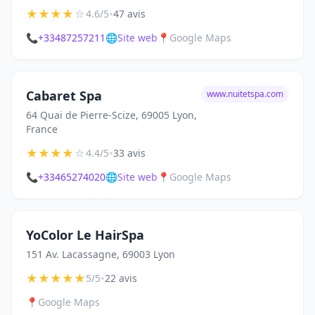
★
★
★
★
☆
•
4.6/5
47 avis
📞
+33487257211
🌐
Site web
📍
Google Maps
Cabaret Spa
www.nuitetspa.com
64 Quai de Pierre-Scize, 69005 Lyon,
France
★
★
★
★
☆
•
4.4/5
33 avis
📞
+33465274020
🌐
Site web
📍
Google Maps
YoColor Le HairSpa
151 Av. Lacassagne, 69003 Lyon
★
★
★
★
★
•
5/5
22 avis
📍
Google Maps