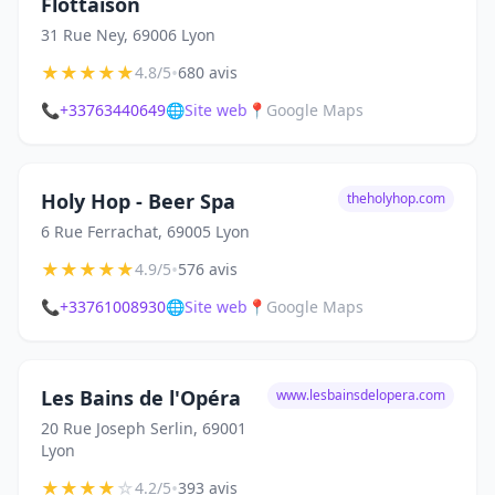
Flottaison
31 Rue Ney, 69006 Lyon
★
★
★
★
★
•
4.8/5
680 avis
📞
+33763440649
🌐
Site web
📍
Google Maps
Holy Hop - Beer Spa
theholyhop.com
6 Rue Ferrachat, 69005 Lyon
★
★
★
★
★
•
4.9/5
576 avis
📞
+33761008930
🌐
Site web
📍
Google Maps
Les Bains de l'Opéra
www.lesbainsdelopera.com
20 Rue Joseph Serlin, 69001
Lyon
★
★
★
★
☆
•
4.2/5
393 avis