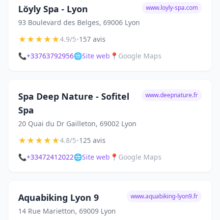
Löyly Spa - Lyon
www.loyly-spa.com
93 Boulevard des Belges, 69006 Lyon
★
★
★
★
★
•
4.9/5
157 avis
📞
+33763792956
🌐
Site web
📍
Google Maps
Spa Deep Nature - Sofitel
www.deepnature.fr
Spa
20 Quai du Dr Gailleton, 69002 Lyon
★
★
★
★
★
•
4.8/5
125 avis
📞
+33472412022
🌐
Site web
📍
Google Maps
Aquabiking Lyon 9
www.aquabiking-lyon9.fr
14 Rue Marietton, 69009 Lyon