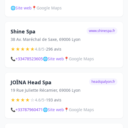
🌐
Site web
📍
Google Maps
Shine Spa
www.shinespa.fr
38 Av. Maréchal de Saxe, 69006 Lyon
★
★
★
★
★
•
4.8/5
296 avis
📞
+33478523605
🌐
Site web
📍
Google Maps
JOÏNA Head Spa
headspalyon.fr
19 Rue Juliette Récamier, 69006 Lyon
★
★
★
★
☆
•
4.6/5
193 avis
📞
+33787960471
🌐
Site web
📍
Google Maps