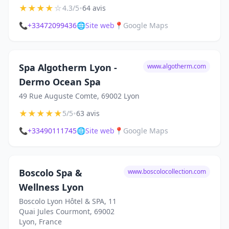
★
★
★
★
☆
•
4.3/5
64 avis
📞
+33472099436
🌐
Site web
📍
Google Maps
Spa Algotherm Lyon -
www.algotherm.com
Dermo Ocean Spa
49 Rue Auguste Comte, 69002 Lyon
★
★
★
★
★
•
5/5
63 avis
📞
+33490111745
🌐
Site web
📍
Google Maps
Boscolo Spa &
www.boscolocollection.com
Wellness Lyon
Boscolo Lyon Hôtel & SPA, 11
Quai Jules Courmont, 69002
Lyon, France