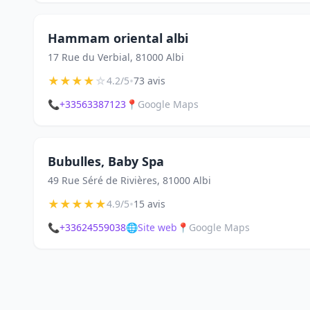
Hammam oriental albi
17 Rue du Verbial, 81000 Albi
★
★
★
★
☆
•
4.2/5
73 avis
📞
+33563387123
📍
Google Maps
Bubulles, Baby Spa
49 Rue Séré de Rivières, 81000 Albi
★
★
★
★
★
•
4.9/5
15 avis
📞
+33624559038
🌐
Site web
📍
Google Maps