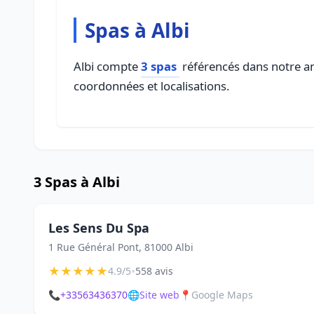
Spas à Albi
Albi compte
3 spas
référencés dans notre ann
coordonnées et localisations.
3 Spas à Albi
Les Sens Du Spa
1 Rue Général Pont, 81000 Albi
★
★
★
★
★
•
4.9/5
558 avis
📞
+33563436370
🌐
Site web
📍
Google Maps