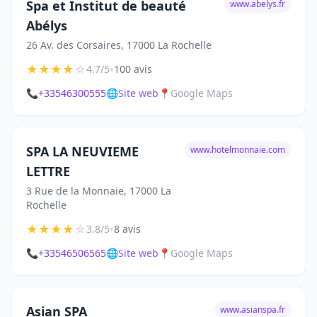
Spa et Institut de beauté
www.abelys.fr
Abélys
26 Av. des Corsaires, 17000 La Rochelle
★
★
★
★
☆
•
4.7/5
100 avis
📞
+33546300555
🌐
Site web
📍
Google Maps
SPA LA NEUVIEME
www.hotelmonnaie.com
LETTRE
3 Rue de la Monnaie, 17000 La
Rochelle
★
★
★
★
☆
•
3.8/5
8 avis
📞
+33546506565
🌐
Site web
📍
Google Maps
Asian SPA
www.asianspa.fr