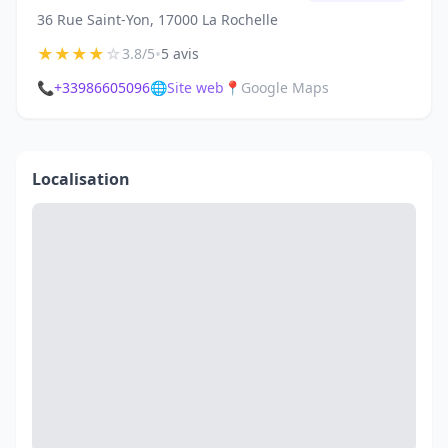
36 Rue Saint-Yon, 17000 La Rochelle
★
★
★
★
☆
•
3.8/5
5 avis
📞
+33986605096
🌐
Site web
📍
Google Maps
Localisation