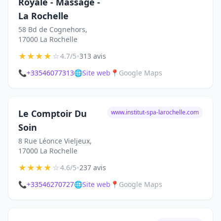
Royale - Massage -
La Rochelle
58 Bd de Cognehors,
17000 La Rochelle
★
★
★
★
☆
•
4.7/5
313 avis
📞
+33546077313
🌐
Site web
📍
Google Maps
Le Comptoir Du
www.institut-spa-larochelle.com
Soin
8 Rue Léonce Vieljeux,
17000 La Rochelle
★
★
★
★
☆
•
4.6/5
237 avis
📞
+33546270727
🌐
Site web
📍
Google Maps