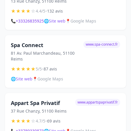
13 Rue Chanzy, 51100 Reims
★
★
★
★
☆
•
4.4/5
132 avis
📞
+33326835925
🌐
Site web
📍
Google Maps
Spa Connect
www.spa-connect.fr
81 Av. Paul Marchandeau, 51100
Reims
★
★
★
★
★
•
5/5
87 avis
🌐
Site web
📍
Google Maps
Appart Spa Privatif
www.appartspaprivatif.fr
37 Rue Chanzy, 51100 Reims
★
★
★
★
☆
•
4.7/5
69 avis
📞
+33789330873
🌐
Site web
📍
Google Maps