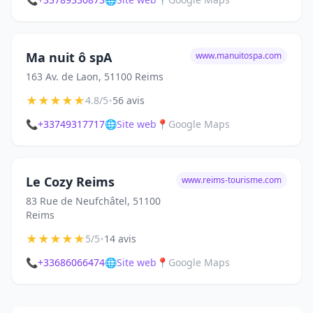
Ma nuit ô spA
www.manuitospa.com
163 Av. de Laon, 51100 Reims
★
★
★
★
★
•
4.8/5
56 avis
📞
+33749317717
🌐
Site web
📍
Google Maps
Le Cozy Reims
www.reims-tourisme.com
83 Rue de Neufchâtel, 51100
Reims
★
★
★
★
★
•
5/5
14 avis
📞
+33686066474
🌐
Site web
📍
Google Maps